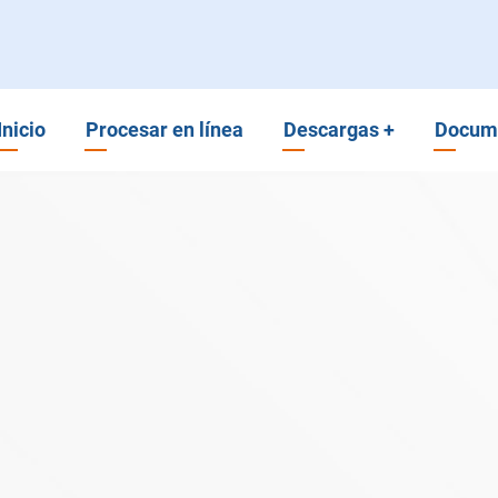
enú
Inicio
Procesar en línea
Descargas
+
Docum
incipal